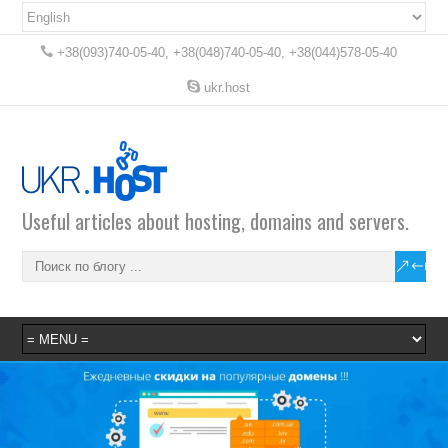
+38(093)740-05-40, +38(048)740-05-40, +38(044)578-05-40
ukr.host
Useful articles about hosting, domains and servers.