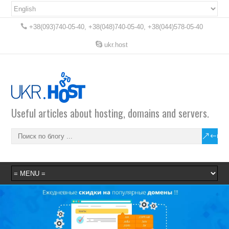
+38(093)740-05-40, +38(048)740-05-40, +38(044)578-05-40
ukr.host
Useful articles about hosting, domains and servers.