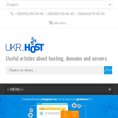
+38(093)740-05-40, +38(048)740-05-40, +38(044)578-05-40
ukr.host
Useful articles about hosting, domains and servers.