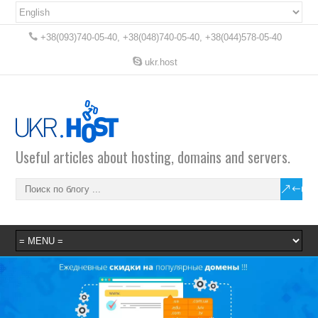
+38(093)740-05-40, +38(048)740-05-40, +38(044)578-05-40
ukr.host
Useful articles about hosting, domains and servers.