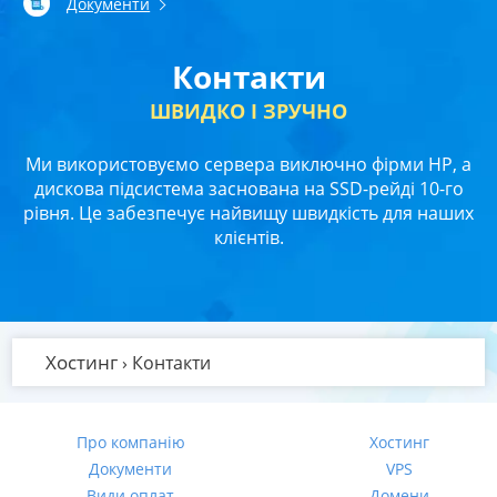
Документи
Контакти
ШВИДКО І ЗРУЧНО
Ми використовуємо сервера виключно фірми HP, а
дискова підсистема заснована на SSD-рейді 10-го
рівня. Це забезпечує найвищу швидкість для наших
клієнтів.
Хостинг
›
Контакти
Про компанію
Хостинг
Документи
VPS
Види оплат
Домени