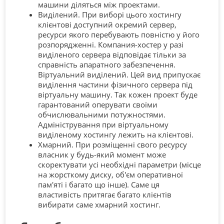
машини діляться між проектами.
Виділений. При виборі цього хостингу
клієнтові доступний окремий сервер,
ресурси якого перебувають повністю у його
розпорядженні. Компания-хостер у разі
виділеного сервера відповідає тільки за
справність апаратного забезпечення.
Віртуальний виділений. Цей вид припускає
виділення частини фізичного сервера під
віртуальну машину. Так кожен проект буде
гарантований оперувати своїми
обчислювальними потужностями.
Адміністрування при віртуальному
виділеному хостингу лежить на клієнтові.
Хмарний. При розміщенні свого ресурсу
власник у будь-який момент може
скоректувати усі необхідні параметри (місце
на жорсткому диску, об'єм оперативної
пам'яті і багато що інше). Саме ця
властивість притягає багато клієнтів
вибирати саме хмарний хостинг.