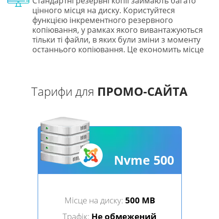
Стандартні резервні копії займають багато
цінного місця на диску. Користуйтеся
функцією інкрементного резервного
копіювання, у рамках якого вивантажуються
тільки ті файли, в яких були зміни з моменту
останнього копіювання. Це економить місце
Тарифи для
ПРОМО-САЙТА
Nvme 500
Місце на диску:
500 MB
Трафік:
Не обмежений