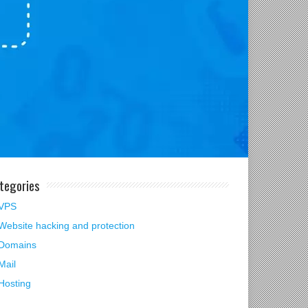
tegories
VPS
Website hacking and protection
Domains
Mail
Hosting