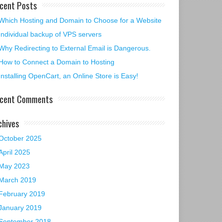
cent Posts
Which Hosting and Domain to Choose for a Website
Individual backup of VPS servers
Why Redirecting to External Email is Dangerous.
How to Connect a Domain to Hosting
Installing OpenCart, an Online Store is Easy!
cent Comments
chives
October 2025
April 2025
May 2023
March 2019
February 2019
January 2019
September 2018