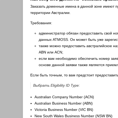
Заказать доменные имена в данной зоне имеют п
территории Австралии.
Требования:
администратор обязан предоставить свой ном
данных ATMOSS. Он может быть уже зарегист
также можно предоставить австралийское на
ABN или ACN;
если вам необходимо обеспечить номер заяв
основе данной заявки также является прием
Если быть точным, то вам предстоит предоставит
Выбрать Eligibility ID Type:
Australian Company Number (ACN)
Australian Business Number (ABN)
Victoria Business Number (VIC BN)
New South Wales Business Number (NSW BN)