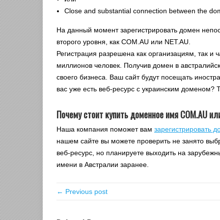
Close and substantial connection between the dom
На данный момент зарегистрировать домен непос
второго уровня, как COM.AU или NET.AU.
Регистрация разрешена как организациям, так и 
миллионов человек. Получив домен в австралийс
своего бизнеса. Ваш сайт будут посещать иностра
вас уже есть веб-ресурс с украинским доменом? Т
Почему стоит купить доменное имя COM.AU или
Наша компания поможет вам
зарегистрировать д
нашем сайте вы можете проверить не занято выбр
веб-ресурс, но планируете выходить на зарубежн
имени в Австралии заранее.
← Previous post