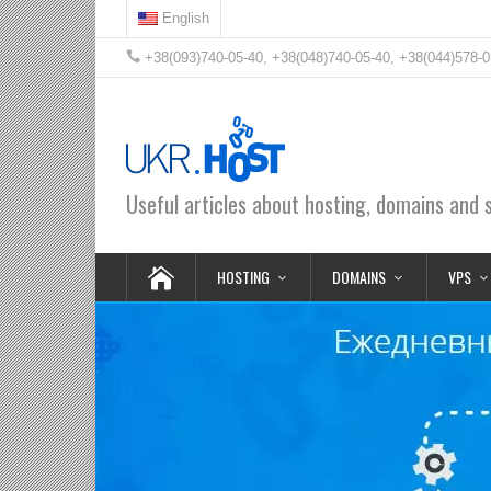
English
+38(093)740-05-40, +38(048)740-05-40, +38(044)578-0
Useful articles about hosting, domains and 
HOSTING
DOMAINS
VPS