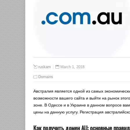
March 1, 2018
ruskam
Domains
Австралия является одной из самых экономически
возможности вашего сайта и выйти на рынок этого
зоне. В Одессе и в Украине в данном вопросе в
цены на данную услугу. Регистрация австралийск
Как получить домен AU: основные правил