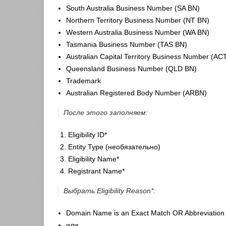
South Australia Business Number (SA BN)
Northern Territory Business Number (NT BN)
Western Australia Business Number (WA BN)
Tasmania Business Number (TAS BN)
Australian Capital Territory Business Number (AC
Queensland Business Number (QLD BN)
Trademark
Australian Registered Body Number (ARBN)
После этого заполняем:
Eligibility ID*
Entity Type (необязательно)
Eligibility Name*
Registrant Name*
Выбрать Eligibility Reason*:
Domain Name is an Exact Match OR Abbreviation 
или