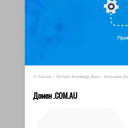
>
>
Хостинг
Ukr.Host Knowledge Base
Категория Do
Домен .COM.AU