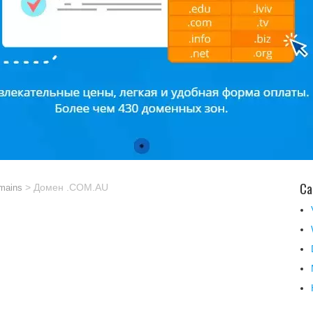
Ca
> Домен .COM.AU
mains