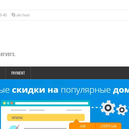
5-40
ukr.host
servers.
PAYMENT