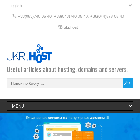
+38(093)740-05-40, +38(048)740-05-40, +38(044)578-05-40
ukr.host
Useful articles about hosting, domains and servers.