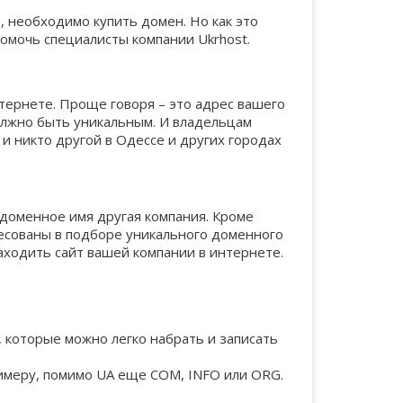
, необходимо купить домен. Но как это
помочь специалисты компании Ukrhost.
666
rocks
co.ua
co.in
299
750
1110
ivano-
тернете. Проще говоря – это адрес вашего
shiksha
gen.in
1277
320
750
должно быть уникальным. И владельцам
frankivsk.ua
и никто другой в Одессе и других городах
666
red
uz.ua
gb.net
320
806
1389
 доменное имя другая компания. Кроме
cloud
uzhhorod.ua
tel
1389
320
951
ресованы в подборе уникального доменного
ходить сайт вашей компании в интернете.
305
vip
km.ua
asia
1007
321
1472
, которые можно легко набрать и записать
1013
dance
sm.ua
com.co
1437
325
1596
примеру, помимо UA еще COM, INFO или ORG.