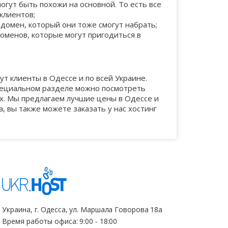
228
today
volyn.ua
co.nz
1562
329
1667
гут быть похожи на основной. То есть все
клиентов;
домен, который они тоже смогут набрать;
506
graphics
zaporizhzhe.ua
biz
1667
335
оменов, которые могут пригодиться в
1577
managment
cherkassy.ua
sx
1667
2187
349
т клиенты в Одессе и по всей Украине.
специальном разделе можно посмотреть
ах. Мы предлагаем лучшие цены в Одессе и
institute
lugansk.ua
cn.com
1667
2472
350
, вы также можете заказать у нас хостинг
technology
lviv.ua
mn
1667
3285
384
supplies
sebastopol.ua
1667
399
reisen
zt.ua
1667
399
Украина, г. Одесса, ул. Маршала Говорова 18а
Время работы офиса: 9:00 - 18:00