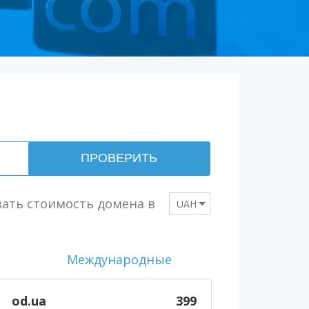
ать стоимость домена в
UAH
Международные
od.ua
399