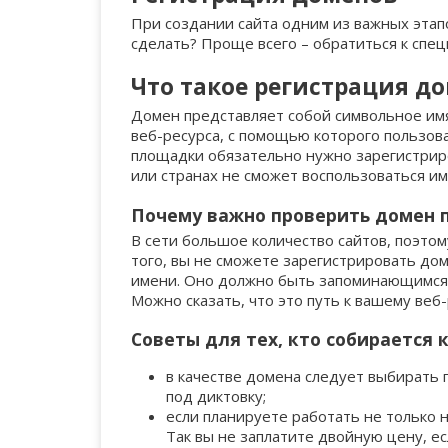
При создании сайта одним из важных этапо
сделать? Проще всего – обратиться к спец
work
biz.ua
nl
1041
Что такое регистрация д
Домен представляет собой символьное имя
gift
kiev.ua
net.in
1
веб-ресурса, с помощью которого пользова
площадки обязательно нужно зарегистриров
или странах не сможет воспользоваться им
kim
pl.ua
firm.in
1389
Почему важно проверить домен п
В сети большое количество сайтов, поэтом
blue
uzhgorod.ua
in
1
того, вы не сможете зарегистрировать до
имени. Оно должно быть запоминающимся и
Можно сказать, что это путь к вашему веб-
one
zakarpattia.ua
net
1
Советы для тех, кто собирается 
в качестве домена следует выбирать 
tokyo
net.ua
ca
1
1
под диктовку;
если планируете работать не только 
Так вы не заплатите двойную цену, е