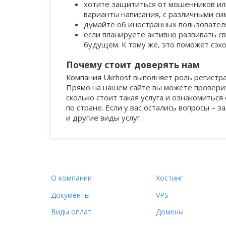
city
kh.ua
net.co
1
1596
хотите защититься от мошенников или
варианты написания, с различными сим
думайте об иностранных пользователя
equipment
kharkiv.ua
net.nz
1
1
если планируете активно развивать с
будущем. К тому же, это поможет сэк
Почему стоит доверять нам
lighting
crimea.ua
bz
1
1
Компания Ukrhost выполняет роль регистра
Прямо на нашем сайте вы можете проверит
сколько стоит такая услуга и ознакомитьс
support
cherkasy.ua
tv
1
2
по стране. Если у вас остались вопросы – 
и другие виды услуг.
international
dn.ua
co
1
2478
agency
ck.ua
mobi
1
3
О компании
Хостинг
Документы
VPS
supply
chernovtsy.ua
1
Виды оплат
Домены