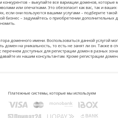
423
best
kharkov.ua
nom.co
437
329
1652
1437
329
 конкурентов – выкупайте все вариации доменов, которые мо
волами или опечатками. Это обезопасит как вас, так и ваших 
х, если они пользуются вашими услугами – подберите такой 
gallery
zp.ua
org.nz
667
562
329
1667
1562
335
вой бизнес – задумайтесь о приобретении дополнительных д
ономить.
photos
yalta.ua
ws
667
896
338
1667
2013
338
тора доменного имени. Воспользоваться данной услугой могу
ь домен на уникальность, то есть не занят ли он. Также в 
я с перечнем доступных для регистрации домен в разных зон
education
lg.ua
la
667
333
349
1667
2333
350
задавайте их нашим консультантам. Кроме регистрации домена
316
directory
donetsk.ua
wtf
667
369
1667
2631
369
exposed
org.ua
667
402
389
1667
399
xxx
6747
Платежные системы, которые мы используем
report
укр
667
399
1667
399