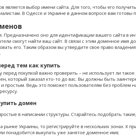
в является выбор имени сайта. Для того, чтобы его получить
иалистам. В Одессе и Украине в данном вопросе вам готовы 
210
desi
in.ua
cc
299
695
1097
299
729
оменов
. Предназначено оно для идентификации вашего сайта в ин
140
casa
if.ua
org.in
242
320
750
320
750
1271
тели смогут найти ваш сайт. В связи с этим доменное имя 
ать его. Таким образом вы утвердите свое право владения 
.
701
604
pink
poltava.ua
ind.in
320
750
320
750
1389
еред тем как купить
у перед покупкой важно проверить – не использует ли такое
472
irish
kyiv.ua
com
389
320
846
320
861
1389
мен, который заказал кто-то до вас. Вы должны быть заинте
 простым. Ведь это поможет пользователям без проблем на
ресурсу.
715
rip
khmelnitskiy.ua
org
389
320
972
1458
321
999
купить домен
простые в написании структуры. Старайтесь подобрать такие
506
center
sumy.ua
me
527
049
324
1319
325
1596
на рынке Украины, то регистрируйте в нескольких зонах. К 
сли понадобится выкупать уже занятое доменное имя;