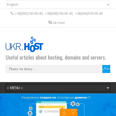
+38(093)740-05-40, +38(048)740-05-40, +38(044)578-05-40
ukr.host
Useful articles about hosting, domains and servers.