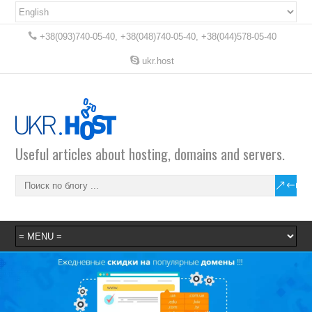
+38(093)740-05-40, +38(048)740-05-40, +38(044)578-05-40
ukr.host
Useful articles about hosting, domains and servers.