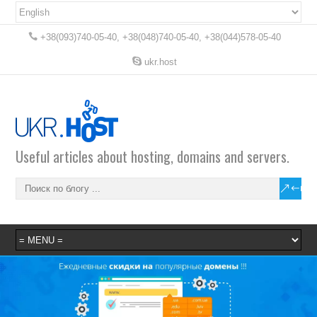
+38(093)740-05-40, +38(048)740-05-40, +38(044)578-05-40
ukr.host
Useful articles about hosting, domains and servers.