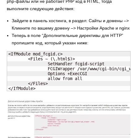
php-файлы или не работает РНР код в HTML, тогда
выполните следующие действия:
Зайдите в панель хостинга, в раздел: Сайты и домены –>
Кликните по вашему домену –> Настройки Apache и nginx
Теперь в поле “Дополнительные директивы для HTTP”
пропишите код, который указан ниже:
<IfModule mod_fcgid.c>

	<Files ~ (\.html$)>

		SetHandler fcgid-script

		FCGIWrapper /var/www/cgi-bin/cgi_wrapper/cgi_wrapper .html

		Options +ExecCGI

		allow from all

	</Files>

</IfModule>