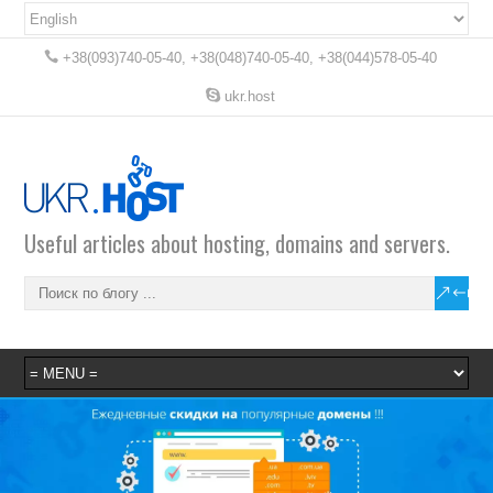
+38(093)740-05-40, +38(048)740-05-40, +38(044)578-05-40
ukr.host
Useful articles about hosting, domains and servers.