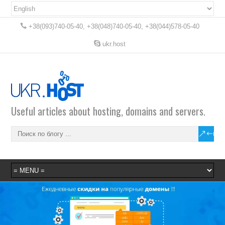
+38(093)740-05-40, +38(048)740-05-40, +38(044)578-05-40
ukr.host
Useful articles about hosting, domains and servers.